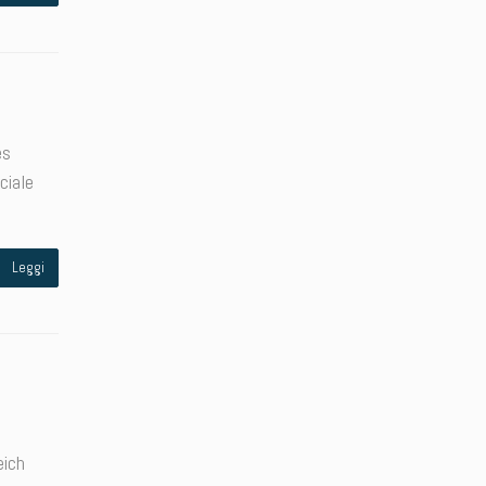
es
ciale
Leggi
eich