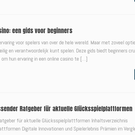
asino: een gids voor beginners
rvaring voor spelers van over de hele wereld. Maar met zoveel opti
ilig en verantwoordelijk kunt spelen. Deze gids biedt beginners cru
 om hun ervaring in een online casino te […]
sender Ratgeber für aktuelle Glücksspielplattformen
tgeber für aktuelle Glücksspielplattformen Inhaltsverzeichnis
attformen Digitale Innovationen und Spielerlebnis Prämien im Vergl