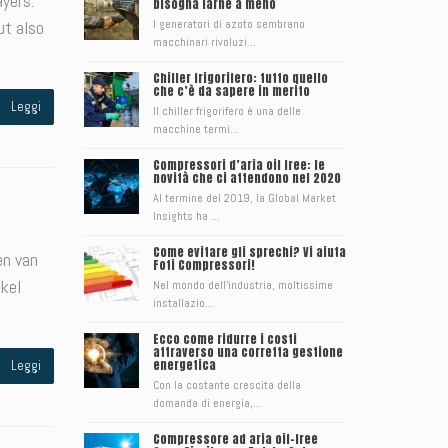
ayers.
bisogna farne a meno
ut also
I generatori di azoto sembrano
macchinari rivoluzi...
Chiller frigorifero: tutto quello
che c’è da sapere in merito
Leggi
Il chiller frigorifero è una delle
macchine termi...
Compressori d’aria oil free: le
novità che ci attendono nel 2020
Al termine del 2019, la Global Market
Insights ha ...
Come evitare gli sprechi? Vi aiuta
en van
Foti Compressori!
ikel
Nel mondo dell’industria, moltissime
installazio...
Ecco come ridurre i costi
attraverso una corretta gestione
energetica
Leggi
Con la costante crescita della
domanda di energia,...
Compressore ad aria oil-free