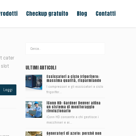
Prodotti
Checkup gratuito
Blog
Contatti
at cater
 slot
ULTIMI ARTICOLI
Essiccatori a ciclo frigorifero:
massima qualità, risparmiando
I compressori e gli essiccatori a ciclo
Leggi
frigorifer...
iConn HD: Gardner Denver affina
un sistema di monitoraggio
rivoluzionario
iConn HD consente a chi gestisce i
macchinari e ai...
Generatori di azoto: perché non