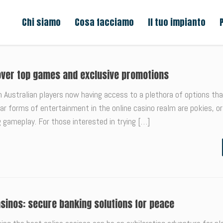
Chi siamo
Cosa facciamo
Il tuo impianto
cover top games and exclusive promotions
th Australian players now having access to a plethora of options th
r forms of entertainment in the online casino realm are pokies, or
 gameplay. For those interested in trying […]
asinos: secure banking solutions for peace