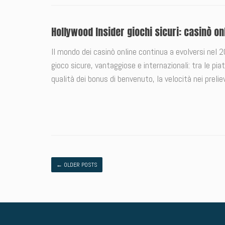
Hollywood Insider giochi sicuri: casinò o
Il mondo dei casinò online continua a evolversi nel 20
gioco sicure, vantaggiose e internazionali: tra le pia
qualità dei bonus di benvenuto, la velocità nei preli
←
OLDER POSTS