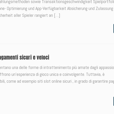
ahlungsmethoden sowie Transaktionsgeschwindigkeit Spielportfol
ne- Optimierung und App-Verfügbarkeit Absicherung und Zulassung 
rheit aller Spieler rangiert an […]
agamenti sicuri e veloci
entano una delle forme di intrattenimento più amate dagli appassio
 offrono un’esperienza di gioco unica e coinvolgente. Tuttavia, è
li, come ad esempio siti slot online sicuri , in grado di garantire p